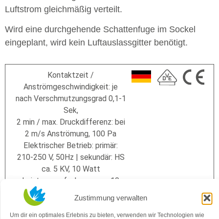
Luftstrom gleichmäßig verteilt.
Wird eine durchgehende Schattenfuge im Sockel
eingeplant, wird kein Luftauslassgitter benötigt.
Kontaktzeit /
Anströmgeschwindigkeit: je
nach Verschmutzungsgrad 0,1-1
Sek,
2 min / max. Druckdifferenz: bei
2 m/s Anströmung, 100 Pa
Elektrischer Betrieb: primär:
210-250 V, 50Hz | sekundär: HS
ca. 5 KV, 10 Watt
Leistungsaufnahme: max. 10
Watt, max. 3,65 KW p.a. |
Zustimmung verwalten
Standby-Verbrauch: max. 0,5
Watt
Um dir ein optimales Erlebnis zu bieten, verwenden wir Technologien wie