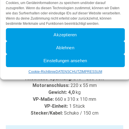
Cookies, um Geräteinformationen zu speichern und/oder darauf
Technische Änderungen
zuzugreifen. Wenn du diesen Technologien zustimmst, können wir Daten
vorbehalten!
wie das Surfverhalten oder eindeutige IDs auf dieser Website verarbeiten.
Wenn du deine Zustimmung nicht erteilst oder zurückziehst, können
bestimmte Merkmale und Funktionen beeinträchtigt werden.
QUADRO 800 soft slimline
Akzeptieren
MA 220 x 90 mm
Ablehnen
Artikel-Nr.:
8785
Einstellungen ansehen
Maße:
505 x 300 x 59 mm
Luftleistung:
800 m3/h
Cookie-Richtlinie
DATENSCHUTZ
IMPRESSUM
Anschluss-Spannung:
210 – 250 Volt
Motoranschluss:
220 x 55 mm
Gewicht: 4,0
kg
VP-Maße:
660 x 310 x 110 mm
VP-Einheit:
1 Stück
Stecker/Kabel:
Schuko / 150 cm