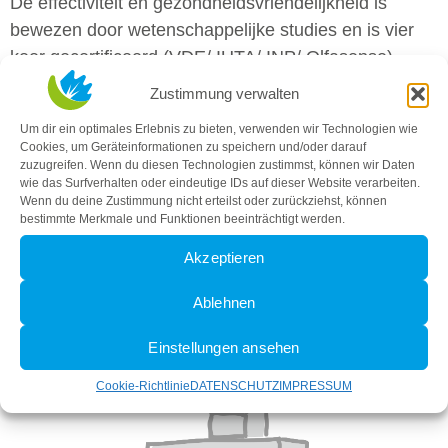
De effectiviteit en gezondheidsvriendelijkheid is
bewezen door wetenschappelijke studies en is vier
keer gecertificeerd (VDE/ IUTA/ INP/ Olfasense).
Zustimmung verwalten
®
aira
plasmafiltersystemen beschermen het milieu
door aanzienlijk minder energie te verbruiken dan
Um dir ein optimales Erlebnis zu bieten, verwenden wir Technologien wie
Cookies, um Geräteinformationen zu speichern und/oder darauf
luchtafvoersystemen, omdat reeds verwarmde (of in
zuzugreifen. Wenn du diesen Technologien zustimmst, können wir Daten
de zomer duur gekoelde) kamerlucht niet naar buiten
wie das Surfverhalten oder eindeutige IDs auf dieser Website verarbeiten.
Wenn du deine Zustimmung nicht erteilst oder zurückziehst, können
wordt geblazen maar in huis blijft.
bestimmte Merkmale und Funktionen beeinträchtigt werden.
Akzeptieren
Ablehnen
Einstellungen ansehen
Cookie-Richtlinie
DATENSCHUTZ
IMPRESSUM