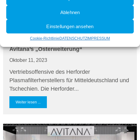
Ablehnen
Einstellungen ansehen
Cookie-Richtlinie
DATENSCHUTZ
IMPRESSUM
Avitana’s „Osterweiterung“
Oktober 11, 2023
Vertriebsoffensive des Herforder
Plasmafilterherstellers für Mitteldeutschland und
Tschechien. Die Herforder...
Weiter lesen ...