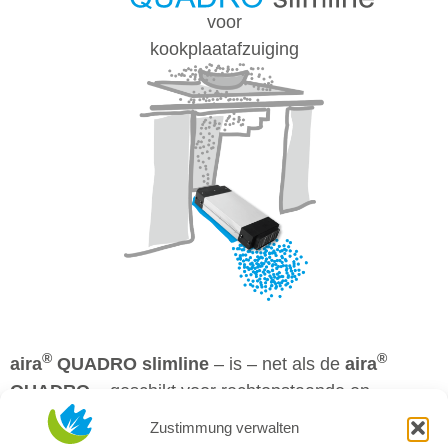
voor
kookplaatafzuiging
®
®
aira
QUADRO slimline
– is – net als de
aira
QUADRO
– geschikt voor rechtopstaande en
liggende kookplaatventilatoren achter de plint. De
Zustimmung verwalten
slimline-varianten zijn bijzonder plat en passen ook