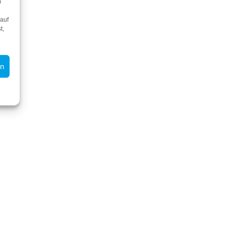
m
 auf
t,
en