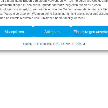
dir ein optimales Erlebnis zu bieten, verwenden wir Technologien wie Cookies, u
äteinformationen zu speichern und/oder darauf zuzugreifen. Wenn du diesen
hnologien zustimmst, können wir Daten wie das Surfverhalten oder eindeutige IDs
ser Website verarbeiten. Wenn du deine Zustimmung nicht erteilst oder zurückziehs
nen bestimmte Merkmale und Funktionen beeinträchtigt werden.
Akzeptieren
Ablehnen
Einstellungen anseh
Cookie-Richtlinie
DATENSCHUTZ
IMPRESSUM